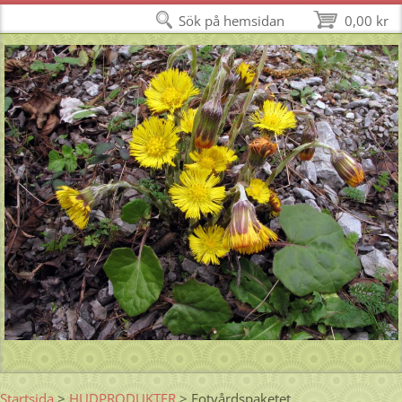
Sök på hemsidan
0,00 kr
Startsida
>
HUDPRODUKTER
>
Fotvårdspaketet