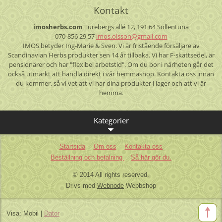
Kontakt
imosherbs.com
Turebergs allé 12, 191 64 Sollentuna
070-856 29 57
imos.ols
son@gmai
l.com
IMOS betyder Ing-Marie & Sven. Vi är fristående försäljare av
Scandinavian Herbs produkter sen 14 år tillbaka. Vi har F-skattsedel, är
pensionärer och har "flexibel arbetstid". Om du bor i närheten går det
också utmärkt att handla direkt i vår hemmashop. Kontakta oss innan
du kommer, så vi vet att vi har dina produkter i lager och att vi är
hemma.
Kategorier
Startsida
Om oss
Kontakta oss
Beställning och betalning
Så här gör du.
© 2014 All rights reserved.
Drivs med
Webnode
Webbshop
Visa:
Mobil
|
Dator